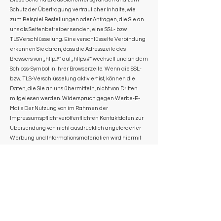
Schutz der Übertragung vertraulicher Inhalte, wie
zum Beispiel Bestellungen oder Anfragen, die Sie an
uns als Seitenbetreiber senden, eine SSL- bzw.
TLSVerschlüsselung. Eine verschlüsselte Verbindung
erkennen Sie daran, dass die Adresszeile des
Browsers von „http://“ auf „https://“ wechselt und an dem
Schloss-Symbol in Ihrer Browserzeile. Wenn die SSL-
bzw. TLS-Verschlüsselung aktiviert ist, können die
Daten, die Sie an uns übermitteln, nicht von Dritten
mitgelesen werden. Widerspruch gegen Werbe-E-
Mails Der Nutzung von im Rahmen der
Impressumspflicht veröffentlichten Kontaktdaten zur
Übersendung von nicht ausdrücklich angeforderter
Werbung und Informationsmaterialien wird hiermit
widersprochen. Die Betreiber der Seiten behalten sich
ausdrücklich rechtliche Schritte im Falle der
unverlangten Zusendung von Werbeinformationen,
etwa durch Spam-E-Mails, vor.
4. Datenerfassung auf dieser
Website