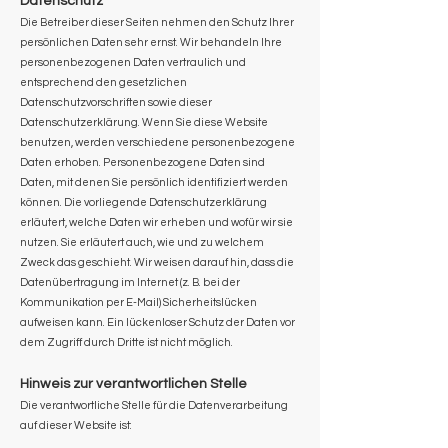
Datenschutz
Die Betreiber dieser Seiten nehmen den Schutz Ihrer
persönlichen Daten sehr ernst. Wir behandeln Ihre
personenbezogenen Daten vertraulich und
entsprechend den gesetzlichen
Datenschutzvorschriften sowie dieser
Datenschutzerklärung. Wenn Sie diese Website
benutzen, werden verschiedene personenbezogene
Daten erhoben. Personenbezogene Daten sind
Daten, mit denen Sie persönlich identifiziert werden
können. Die vorliegende Datenschutzerklärung
erläutert, welche Daten wir erheben und wofür wir sie
nutzen. Sie erläutert auch, wie und zu welchem
Zweck das geschieht. Wir weisen darauf hin, dass die
Datenübertragung im Internet (z. B. bei der
Kommunikation per E-Mail) Sicherheitslücken
aufweisen kann. Ein lückenloser Schutz der Daten vor
dem Zugriff durch Dritte ist nicht möglich.
Hinweis zur verantwortlichen Stelle
Die verantwortliche Stelle für die Datenverarbeitung
auf dieser Website ist: