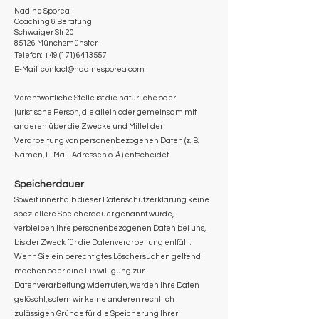
Nadine Sporea
Coaching & Beratung
Schwaiger Str 20
85126 Münchsmünster
Telefon:
+49 (171) 6413557
E-Mail:
contact@nadinesporea.com
Verantwortliche Stelle ist die natürliche oder
juristische Person, die allein oder gemeinsam mit
anderen über die Zwecke und Mittel der
Verarbeitung von personenbezogenen Daten (z. B.
Namen, E-Mail-Adressen o. Ä.) entscheidet.
Speicherdauer
Soweit innerhalb dieser Datenschutzerklärung keine
speziellere Speicherdauer genannt wurde,
verbleiben Ihre personenbezogenen Daten bei uns,
bis der Zweck für die Datenverarbeitung entfällt.
Wenn Sie ein berechtigtes Löschersuchen geltend
machen oder eine Einwilligung zur
Datenverarbeitung widerrufen, werden Ihre Daten
gelöscht, sofern wir keine anderen rechtlich
zulässigen Gründe für die Speicherung Ihrer