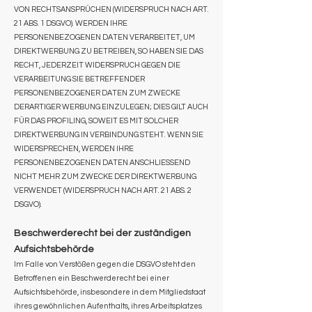
VON RECHTSANSPRÜCHEN (WIDERSPRUCH NACH ART.
21 ABS. 1 DSGVO). WERDEN IHRE
PERSONENBEZOGENEN DATEN VERARBEITET, UM
DIREKTWERBUNG ZU BETREIBEN, SO HABEN SIE DAS
RECHT, JEDERZEIT WIDERSPRUCH GEGEN DIE
VERARBEITUNG SIE BETREFFENDER
PERSONENBEZOGENER DATEN ZUM ZWECKE
DERARTIGER WERBUNG EINZULEGEN; DIES GILT AUCH
FÜR DAS PROFILING, SOWEIT ES MIT SOLCHER
DIREKTWERBUNG IN VERBINDUNG STEHT. WENN SIE
WIDERSPRECHEN, WERDEN IHRE
PERSONENBEZOGENEN DATEN ANSCHLIESSEND
NICHT MEHR ZUM ZWECKE DER DIREKTWERBUNG
VERWENDET (WIDERSPRUCH NACH ART. 21 ABS. 2
DSGVO).
Beschwerderecht bei der zuständigen
Aufsichtsbehörde
Im Falle von Verstößen gegen die DSGVO steht den
Betroffenen ein Beschwerderecht bei einer
Aufsichtsbehörde, insbesondere in dem Mitgliedstaat
ihres gewöhnlichen Aufenthalts, ihres Arbeitsplatzes