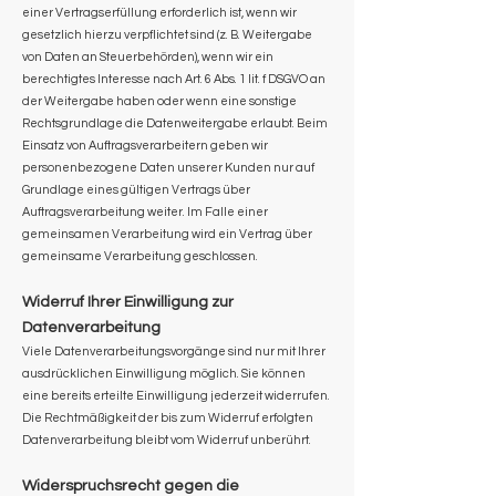
einer Vertragserfüllung erforderlich ist, wenn wir
gesetzlich hierzu verpflichtet sind (z. B. Weitergabe
von Daten an Steuerbehörden), wenn wir ein
berechtigtes Interesse nach Art. 6 Abs. 1 lit. f DSGVO an
der Weitergabe haben oder wenn eine sonstige
Rechtsgrundlage die Datenweitergabe erlaubt. Beim
Einsatz von Auftragsverarbeitern geben wir
personenbezogene Daten unserer Kunden nur auf
Grundlage eines gültigen Vertrags über
Auftragsverarbeitung weiter. Im Falle einer
gemeinsamen Verarbeitung wird ein Vertrag über
gemeinsame Verarbeitung geschlossen.
Widerruf Ihrer Einwilligung zur
Datenverarbeitung
Viele Datenverarbeitungsvorgänge sind nur mit Ihrer
ausdrücklichen Einwilligung möglich. Sie können
eine bereits erteilte Einwilligung jederzeit widerrufen.
Die Rechtmäßigkeit der bis zum Widerruf erfolgten
Datenverarbeitung bleibt vom Widerruf unberührt.
Widerspruchsrecht gegen die