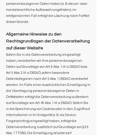
personenbezogenen Daten haben (z. B. steuer- oder
handelsrechtliche Aufbewahrungsfristen); im
letztgenannten Fall erfolgt die Löschung nach Fortfall
dieser Gründe.
Allgemeine Hinweise zu den
Rechtsgrundlagen der Datenverarbeitung
auf dieser Website
Sofern Sie in die Datenverarbeitung eingewilligt
haben, verarbeiten wir Ihre personenbezogenen
Daten auf Grundlage von Art. 6 Abs. 1 lit. a DSGVO bzw.
Art. 9 Abs. 2 lit. a DSGVO, sofern besondere
Datenkategorien nach Art. 9 Abs. 1 DSGVO verarbeitet
werden. Im Falle einer ausdrücklichen Einwilligung in
die Übertragung personenbezogener Daten in
Drittstaaten erfolgt die Datenverarbeitung außerdem
auf Grundlage von Art. 49 Abs. 1 lit. a DSGVO. Sofern Sie
in die Speicherung von Cookies oder in den Zugriff auf
Informationen in Ihr Endgerät (z. B. via Device-
Fingerprinting) eingewilligt haben, erfolgt die
Datenverarbeitung zusätzlich auf Grundlage von § 25
Abs. 1 TTDSG. Die Einwilligung ist jederzeit