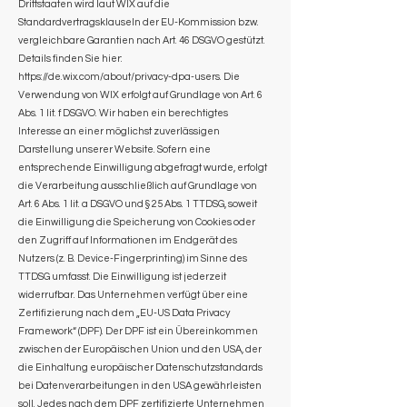
Drittstaaten wird laut WIX auf die
Standardvertragsklauseln der EU-Kommission bzw.
vergleichbare Garantien nach Art. 46 DSGVO gestützt.
Details finden Sie hier:
https://de.wix.com/about/privacy-dpa-users.
Die
Verwendung von WIX erfolgt auf Grundlage von Art. 6
Abs. 1 lit. f DSGVO. Wir haben ein berechtigtes
Interesse an einer möglichst zuverlässigen
Darstellung unserer Website. Sofern eine
entsprechende Einwilligung abgefragt wurde, erfolgt
die Verarbeitung ausschließlich auf Grundlage von
Art. 6 Abs. 1 lit. a DSGVO und § 25 Abs. 1 TTDSG, soweit
die Einwilligung die Speicherung von Cookies oder
den Zugriff auf Informationen im Endgerät des
Nutzers (z. B. Device-Fingerprinting) im Sinne des
TTDSG umfasst. Die Einwilligung ist jederzeit
widerrufbar. Das Unternehmen verfügt über eine
Zertifizierung nach dem „EU-US Data Privacy
Framework“ (DPF). Der DPF ist ein Übereinkommen
zwischen der Europäischen Union und den USA, der
die Einhaltung europäischer Datenschutzstandards
bei Datenverarbeitungen in den USA gewährleisten
soll. Jedes nach dem DPF zertifizierte Unternehmen