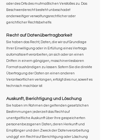
oder des Orts des mutmaßlichen Verstoßes zu. Das
Beschwerderecht besteht unbeschadet
anderweitiger verwaltungsrechtlicher oder
gerichtlicher Rechtsbehelfe.
Recht auf Datenübertragbarkeit
Sie haben das Recht, Daten, die wir auf Grundlage
Ihrer Einwilligung oder in Erfüllung eines Vertrags
automatisiert verarbeiten, an sich oder an einen
Dritten in einem gängigen, maschinenlesbaren
Format aushändigen zu lassen. Sofern Sie die direkte
Übertragung der Daten an einen anderen
Verantwortlichen verlangen, erfolgt dies nur, soweit es
technisch machbar ist.
Auskunft, Berichtigung und Löschung
Sie haben im Rahmen der geltenden gesetzlichen
Bestimmungen jederzeit das Recht auf
unentgeltliche Auskunft über Ihre gespeicherten
personenbezogenen Daten, deren Herkunft und
Empfänger und den Zweck der Datenverarbeitung
und ggf. ein Recht auf Berichtigung oder Löschung