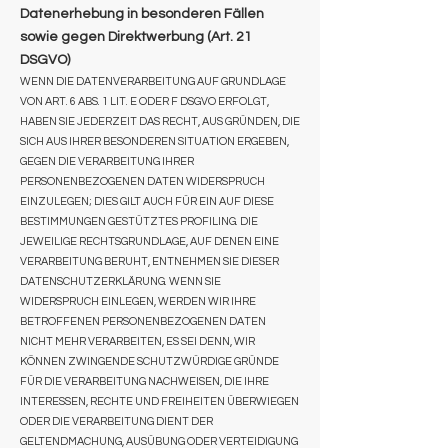
Datenerhebung in besonderen Fällen
sowie gegen Direktwerbung (Art. 21
DSGVO)
WENN DIE DATENVERARBEITUNG AUF GRUNDLAGE
VON ART. 6 ABS. 1 LIT. E ODER F DSGVO ERFOLGT,
HABEN SIE JEDERZEIT DAS RECHT, AUS GRÜNDEN, DIE
SICH AUS IHRER BESONDEREN SITUATION ERGEBEN,
GEGEN DIE VERARBEITUNG IHRER
PERSONENBEZOGENEN DATEN WIDERSPRUCH
EINZULEGEN; DIES GILT AUCH FÜR EIN AUF DIESE
BESTIMMUNGEN GESTÜTZTES PROFILING. DIE
JEWEILIGE RECHTSGRUNDLAGE, AUF DENEN EINE
VERARBEITUNG BERUHT, ENTNEHMEN SIE DIESER
DATENSCHUTZERKLÄRUNG. WENN SIE
WIDERSPRUCH EINLEGEN, WERDEN WIR IHRE
BETROFFENEN PERSONENBEZOGENEN DATEN
NICHT MEHR VERARBEITEN, ES SEI DENN, WIR
KÖNNEN ZWINGENDE SCHUTZWÜRDIGE GRÜNDE
FÜR DIE VERARBEITUNG NACHWEISEN, DIE IHRE
INTERESSEN, RECHTE UND FREIHEITEN ÜBERWIEGEN
ODER DIE VERARBEITUNG DIENT DER
GELTENDMACHUNG, AUSÜBUNG ODER VERTEIDIGUNG