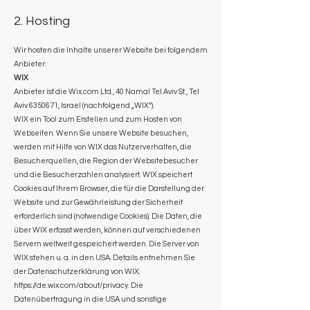
2. Hosting
Wir hosten die Inhalte unserer Website bei folgendem
Anbieter:
WIX
Anbieter ist die Wix.com Ltd., 40 Namal Tel Aviv St., Tel
Aviv
6350671
, Israel (nachfolgend „WIX“).
WIX ein Tool zum Erstellen und zum Hosten von
Webseiten. Wenn Sie unsere Website besuchen,
werden mit Hilfe von WIX das Nutzerverhalten, die
Besucherquellen, die Region der Websitebesucher
und die Besucherzahlen analysiert. WIX speichert
Cookies auf Ihrem Browser, die für die Darstellung der
Website und zur Gewährleistung der Sicherheit
erforderlich sind (notwendige Cookies). Die Daten, die
über WIX erfasst werden, können auf verschiedenen
Servern weltweit gespeichert werden. Die Server von
WIX stehen u. a. in den USA. Details entnehmen Sie
der Datenschutzerklärung von WIX:
https://de.wix.com/about/privacy.
Die
Datenübertragung in die USA und sonstige