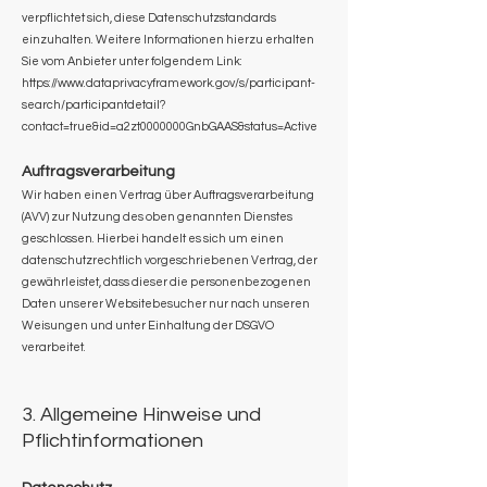
verpflichtet sich, diese Datenschutzstandards
einzuhalten. Weitere Informationen hierzu erhalten
Sie vom Anbieter unter folgendem Link:
https://www.dataprivacyframework.gov/s/participant-
search/participantdetail?
contact=true&id=a2zt0000000GnbGAAS&status=Active
Auftragsverarbeitung
Wir haben einen Vertrag über Auftragsverarbeitung
(AVV) zur Nutzung des oben genannten Dienstes
geschlossen. Hierbei handelt es sich um einen
datenschutzrechtlich vorgeschriebenen Vertrag, der
gewährleistet, dass dieser die personenbezogenen
Daten unserer Websitebesucher nur nach unseren
Weisungen und unter Einhaltung der DSGVO
verarbeitet.
3. Allgemeine Hinweise und
Pflichtinformationen